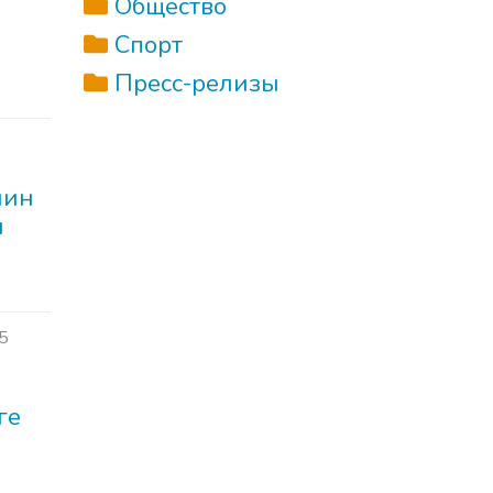
Общество
Спорт
Пресс-релизы
нин
й
5
ге