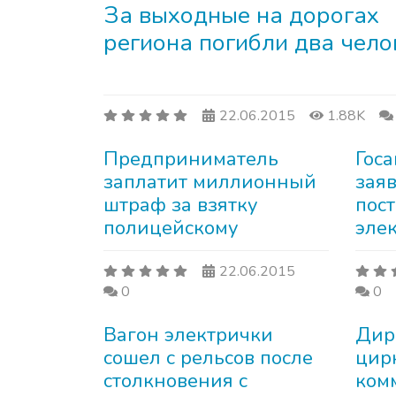
За выходные на дорогах
региона погибли два чело
22.06.2015
1.88K
Предприниматель
Гос
заплатит миллионный
зая
штраф за взятку
пос
полицейскому
эле
22.06.2015
0
0
Вагон электрички
Дир
сошел с рельсов после
цир
столкновения с
ком