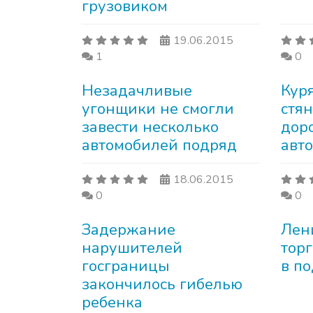
грузовиком
19.06.2015
1
0
Незадачливые
Кур
угонщики не смогли
стян
завести несколько
дор
автомобилей подряд
авт
18.06.2015
0
0
Задержание
Лен
нарушителей
тор
госграницы
в по
закончилось гибелью
ребенка