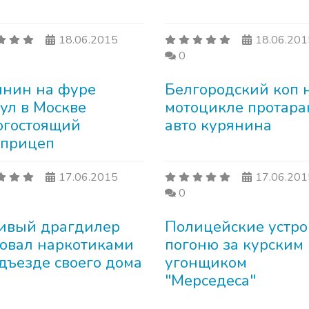
18.06.2015
18.06.201
0
янин на фуре
Белгородский коп 
ул в Москве
мотоцикле протар
огостоящий
авто курянина
оприцеп
17.06.2015
17.06.201
0
ивый драгдилер
Полицейские устр
говал наркотиками
погоню за курским
дъезде своего дома
угонщиком
"Мерседеса"