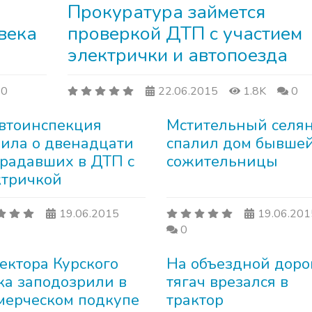
Прокуратура займется
века
проверкой ДТП с участием
электрички и автопоезда
0
22.06.2015
1.8K
0
автоинспекция
Мстительный селя
вила о двенадцати
спалил дом бывше
традавших в ДТП с
сожительницы
ктричкой
19.06.2015
19.06.201
0
ектора Курского
На объездной доро
ка заподозрили в
тягач врезался в
мерческом подкупе
трактор