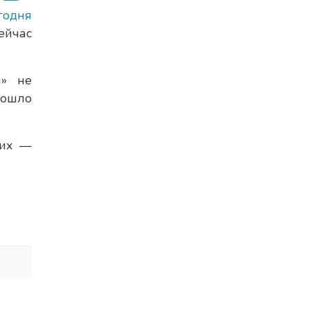
годня
ейчас
я» не
зошло
них —