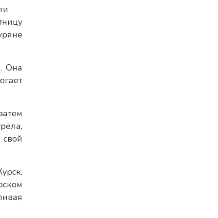
ти
тницу
уряне
. Она
могает
затем
рела,
 свой
урск.
рском
ливая