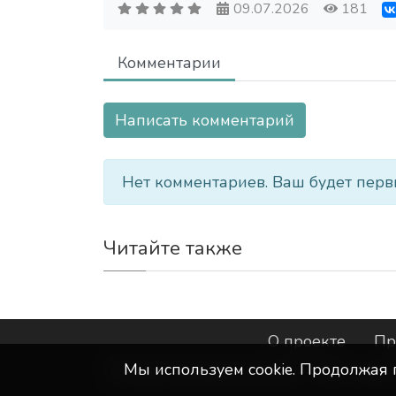
09.07.2026
181
Комментарии
Написать комментарий
Нет комментариев. Ваш будет перв
Читайте также
О проекте
Пр
Мы используем сookie. Продолжая 
©
ООО "Интернет-Курск"
- Все прав