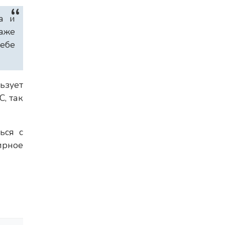
а и
даже
себе
ьзует
, так
ься с
ирное