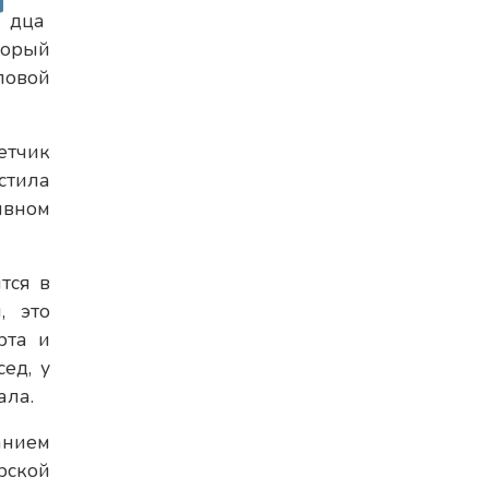
дца
торый
ловой
етчик
стила
ивном
тся в
, это
рта и
ед, у
ала.
анием
рской