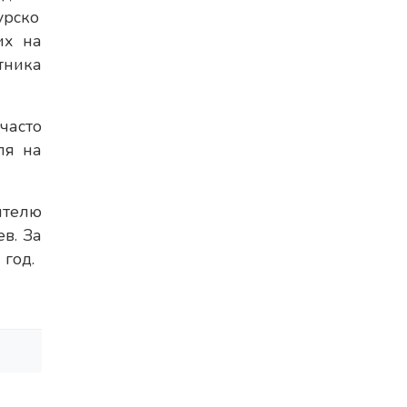
урско
их на
тника
асто
ля на
ителю
в. За
год.