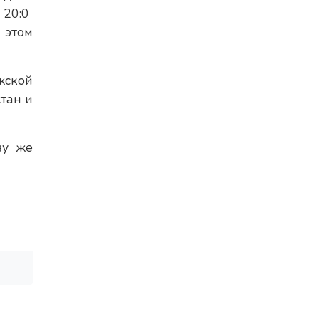
20:0
 этом
жской
тан и
зу же