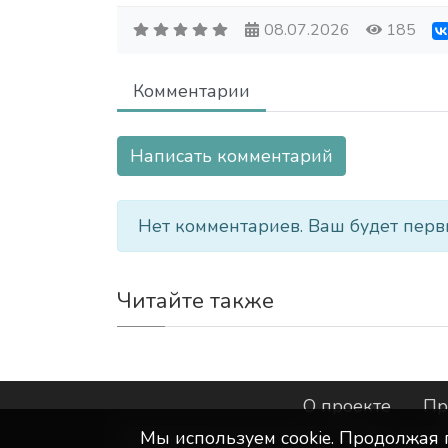
08.07.2026
185
Комментарии
Написать комментарий
Нет комментариев. Ваш будет перв
Читайте также
О проекте
Пр
Мы используем сookie. Продолжая 
©
ООО "Интернет-Курск"
- Все прав