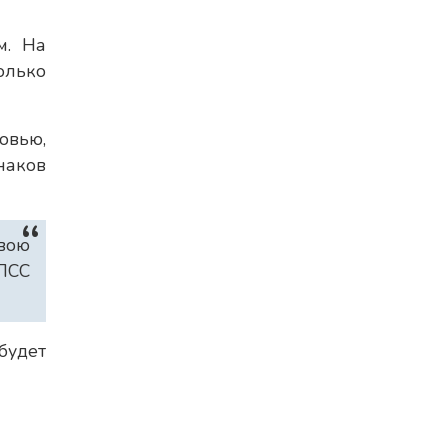
м. На
олько
овью,
наков
вою
ОПСС
будет