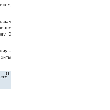
ивом,
бещал
рение
ву. В
ния –
монты
 его