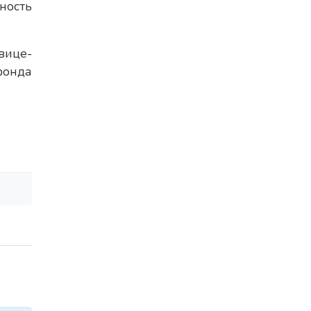
ность
вице-
фонда