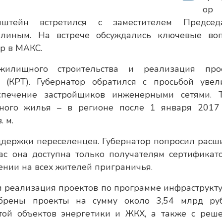
ор
штейн встретился с заместителем Председ
ллиным. На встрече обсуждались ключевые во
р в МАКС.
жилищного строительства и реализация про
 (КРТ). Губернатор обратился с просьбой увел
спечение застройщиков инженерными сетями. 
йного жилья – в регионе после 1 января 2017
 м.
держки переселенцев. Губернатор попросил расш
ас она доступна только получателям сертификато
ении на всех жителей приграничья.
и реализация проектов по программе инфраструкт
брены проекты на сумму около 3,54 млрд руб
ой объектов энергетики и ЖКХ, а также с реш