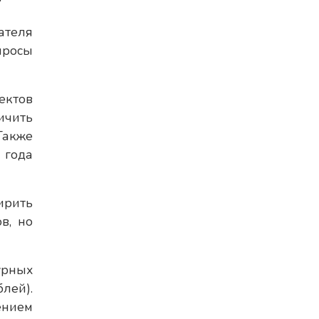
ателя
просы
ектов
ичить
Также
 года
ирить
в, но
урных
лей).
ением