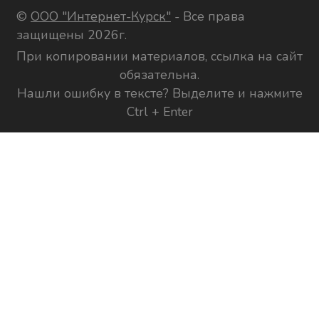
©
ООО "Интернет-Курск"
- Все права
защищены 2026г.
При копировании материалов, ссылка на сайт
обязательна.
Нашли ошибку в тексте? Выделите и нажмите
Ctrl + Enter