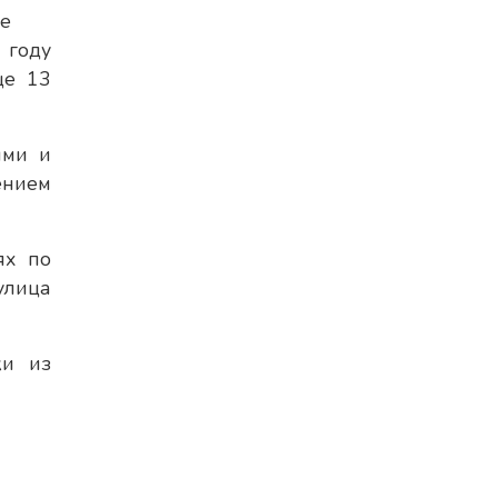
е
 году
ще 13
ями и
ением
ях по
улица
ки из