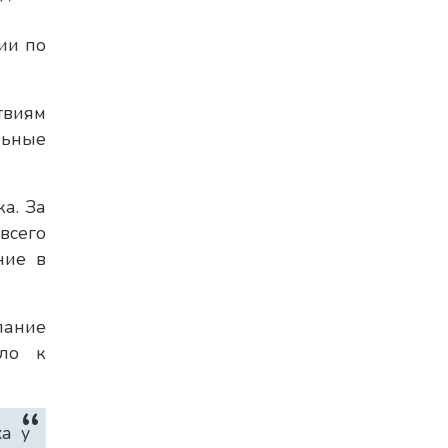
ии по
твиям
льные
а. За
всего
ние в
пание
ело к
а у