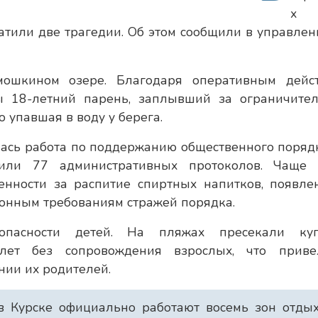
х
атили две трагедии. Об этом сообщили в управлен
ошкином озере. Благодаря оперативным дейс
ы 18-летний парень, заплывший за ограничите
о упавшая в воду у берега.
ась работа по поддержанию общественного порядк
вили 77 административных протоколов. Чаще 
енности за распитие спиртных напитков, появле
онным требованиям стражей порядка.
опасности детей. На пляжах пресекали ку
лет без сопровождения взрослых, что прив
нии их родителей.
в Курске официально работают восемь зон отдых