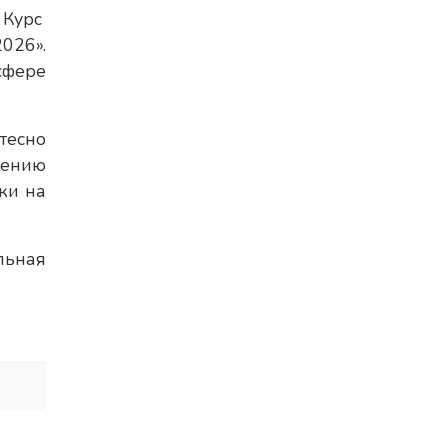
Курс
026».
сфере
тесно
лению
ки на
льная