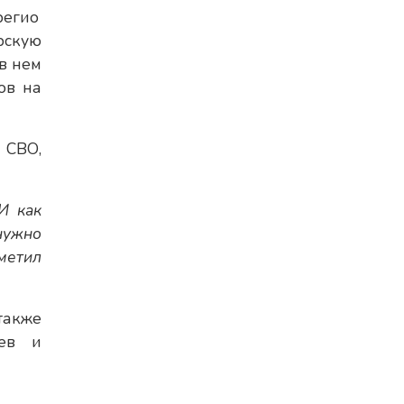
регио
рскую
в нем
ов на
 СВО,
И как
нужно
метил
также
уев и