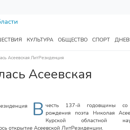
ЕСТВИЯ
КУЛЬТУРА
ОБЩЕСТВО
СПОРТ
ДНЕВ
лась Асеевская ЛитРезиденция
лась Асеевская
я
В
честь 137-й годовщины со
рождения поэта Николая Асе
Курской областной нау
лось открытие Асеевской ЛитРезиденции.