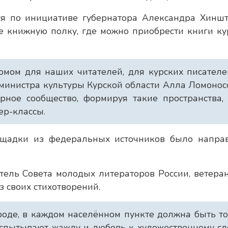
ся по инициативе губернатора Александра Хиншт
е книжную полку, где можно приобрести книги ку
мом для наших читателей, для курских писателе
. министра культуры Курской области Алла Ломонос
ое сообщество, формируя такие пространства, 
ер-классы.
ощадки из федеральных источников было напра
тель Совета молодых литераторов России, ветера
з своих стихотворений.
роде, в каждом населённом пункте должна быть т
спытывают жажду и любовь к художественному сл