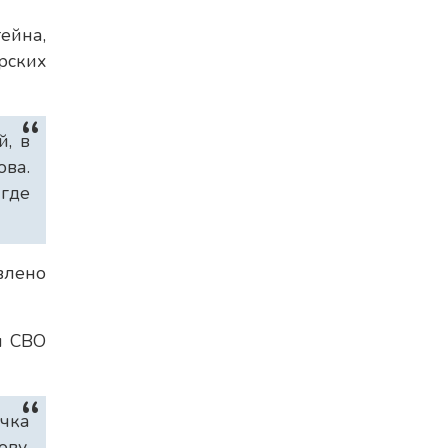
ейна,
рских
й, в
ова.
где
влено
н СВО
очка
ову,