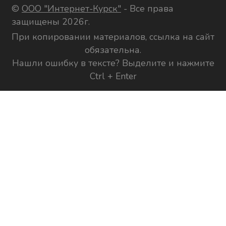
©
ООО "Интернет-Курск"
- Все права
защищены 2026г.
При копировании материалов, ссылка на сайт
обязательна.
Нашли ошибку в тексте? Выделите и нажмите
Ctrl + Enter