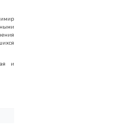
димир
нными
нения
шихся
кая и