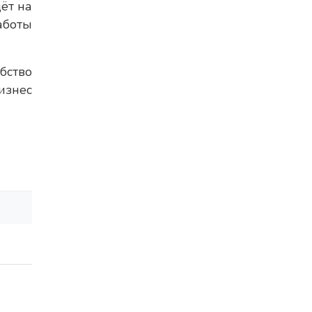
ёт на
аботы
бство
изнес