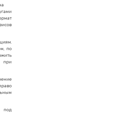
на
угами
ормат
висов
циям.
м, по
ожить
й при
нение
право
льным
е под