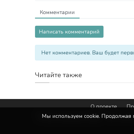
Комментарии
Написать комментарий
Нет комментариев. Ваш будет перв
Читайте также
О проекте
Пр
Мы используем сookie. Продолжая 
©
ООО "Интернет-Курск"
- Все прав