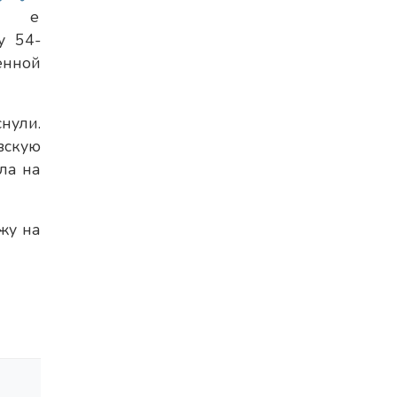
е
у 54-
енной
нули.
вскую
ла на
жу на