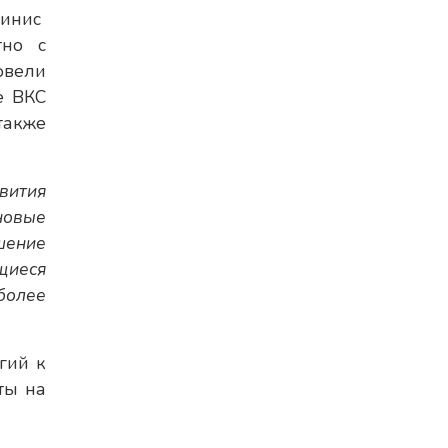
инис
тно с
овели
е ВКС
также
вития
новые
шение
ющиеся
более
гий к
ты на