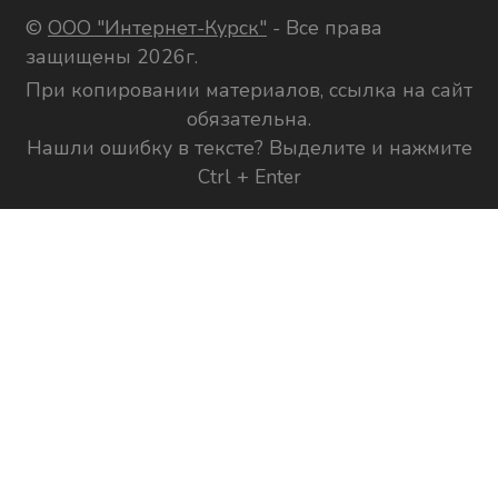
©
ООО "Интернет-Курск"
- Все права
защищены 2026г.
При копировании материалов, ссылка на сайт
обязательна.
Нашли ошибку в тексте? Выделите и нажмите
Ctrl + Enter