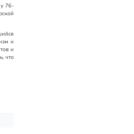
у 76-
рской
шийся
изм и
тов и
, что