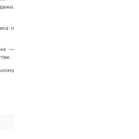
дежи.
еса и
ума —
тве.
ьному