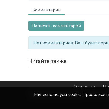
Комментарии
Написать комментарий
Нет комментариев. Ваш будет перв
Читайте также
О проекте
Пр
Мы используем сookie. Продолжая 
©
ООО "Интернет-Курск"
- Все прав