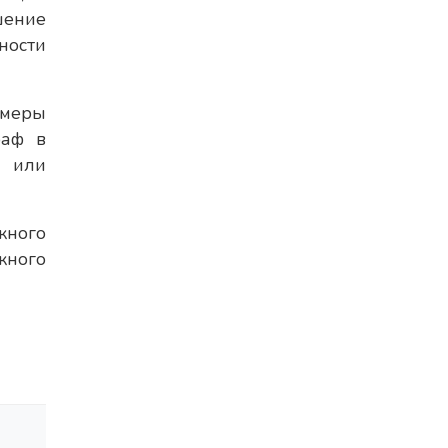
шение
ности
 меры
раф в
й или
жного
жного