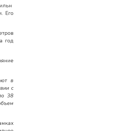
ильн
. Его
етров
а год
ояние
ают в
вии с
ло 38
объем
амках
ивное