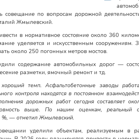
автомоб
сь совещание по вопросам дорожной деятельности
италий Жмылевский.
ивести в нормативное состояние около 360 килом
ание уделяется и искусственным сооружениям. З
ть около 250 погонных метров мостов.
удили содержание автомобильных дорог — сост
есение разметки, ямочный ремонт и тд.
хороший темп. Асфальтобетонные заводы работ
ного контроля находятся в постоянном взаимодейст
олнения дорожных работ сегодня составляет око
отовность выше. По нашим оценкам, реальный 
 %, — отметил Жмылевский.
совещании уделили объектам, реализуемым в р
ни». В 2026 году планируется привести в нормат