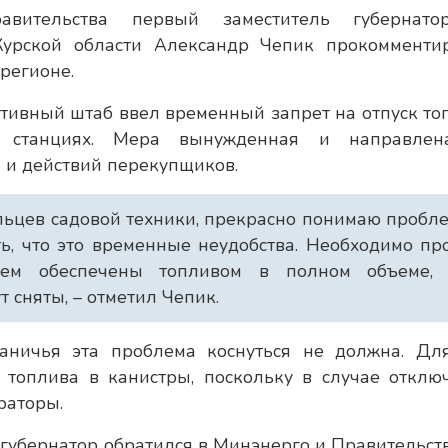
равительства первый заместитель губернат
Курской области Александр Чепик прокомменти
регионе.
тивный штаб ввел временный запрет на отпуск то
х станциях. Мера вынужденная и направле
 и действий перекупщиков.
льцев садовой техники, прекрасно понимаю пробл
ть, что это временные неудобства. Необходимо пр
дем обеспечены топливом в полном объеме, 
 сняты, – отметил Чепик.
аничья эта проблема коснуться не должна. Дл
 топлива в канистры, поскольку в случае отклю
раторы.
 губернатор обратился в Минэнерго и Правительст