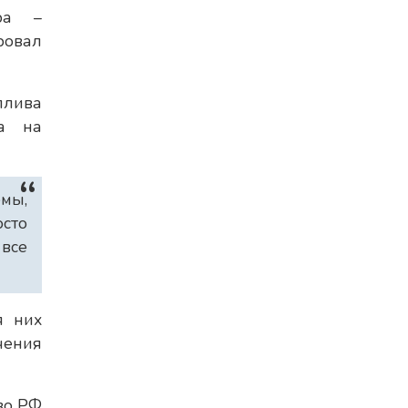
ора –
ровал
плива
на на
емы,
осто
все
я них
чения
во РФ