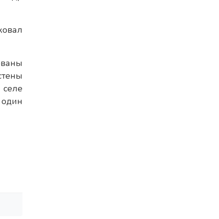
ковал
ованы
стены
 селе
 один