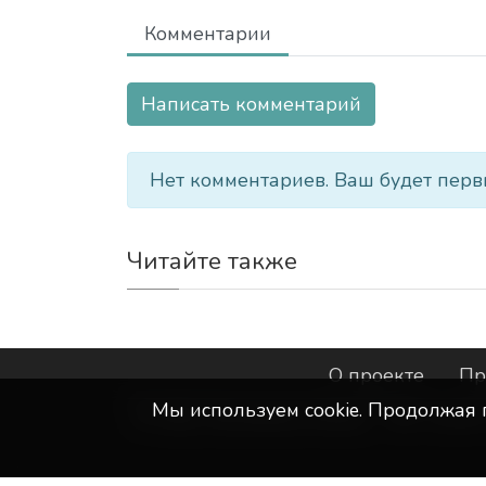
Комментарии
Написать комментарий
Нет комментариев. Ваш будет перв
Читайте также
О проекте
Пр
Мы используем сookie. Продолжая 
©
ООО "Интернет-Курск"
- Все прав