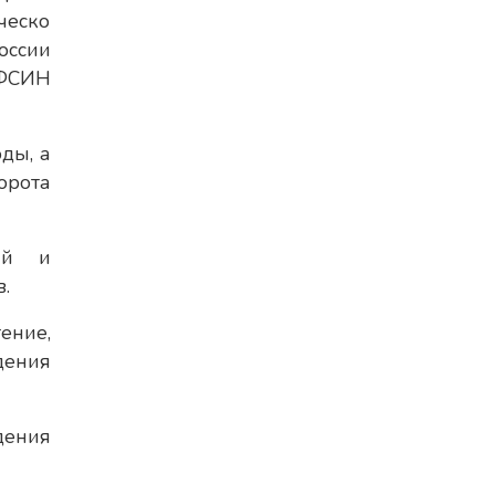
ческо
оссии
УФСИН
ды, а
орота
ий и
.
ение,
дения
дения