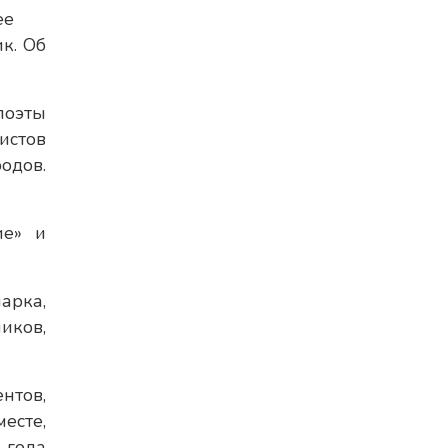
ее
к. Об
поэты
истов
одов.
ие» и
арка,
иков,
нтов,
есте,
 года