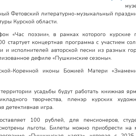
муз
одный Фетовский литературно-музыкальный праздни
туры Курской области.
он «Час поэзии», в рамках которого курские 
00 стартует концертная программа с участием сол
и и исполнителей авторской песни из разных гор
лизованное дефиле «Пушкинские сезоны».
рской-Коренной иконы Божией Матери «Знамен
территории усадьбы будут работать книжная ярм
икладного творчества, пленэр курских художн
я детективная игра.
ставляет 100 рублей, для пенсионеров, студе
мотрены льготы. Билеты можно приобрести на м
рограмме «Пушкинская карта», которая с 2025