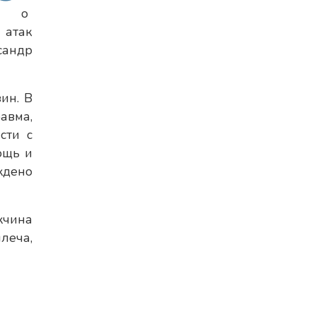
о
 атак
сандр
ин. В
авма,
сти с
ощь и
ждено
жчина
леча,