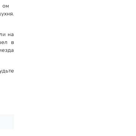
ом
ухня.
ли на
шел в
иезда
удьте