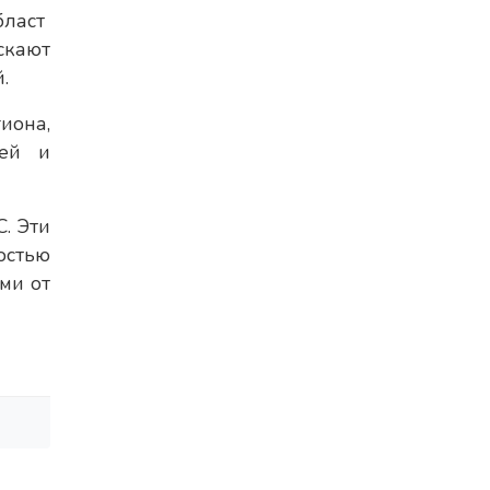
бласт
скают
.
иона,
дей и
. Эти
остью
ми от