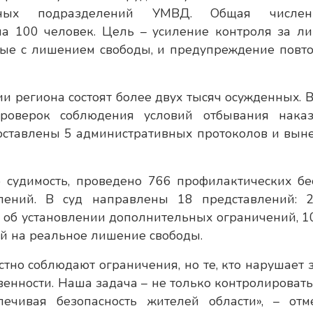
ных подразделений УМВД. Общая численн
а 100 человек. Цель – усиление контроля за ли
ные с лишением свободы, и предупреждение повт
и региона состоят более двух тысяч осужденных. В
оверок соблюдения условий отбывания наказ
оставлены 5 административных протоколов и вын
судимость, проведено 766 профилактических бе
плений. В суд направлены 18 представлений: 
– об установлении дополнительных ограничений, 10
ой на реальное лишение свободы.
тно соблюдают ограничения, но те, кто нарушает з
венности. Наша задача – не только контролировать
печивая безопасность жителей области», – отм