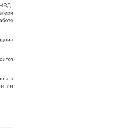
МВД
агеря
аботе
ощник
оится
шла в
ли им