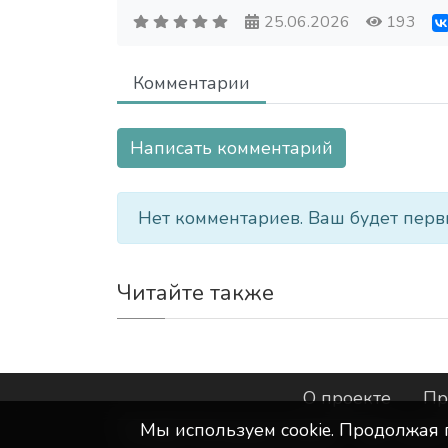
25.06.2026
193
Комментарии
Написать комментарий
Нет комментариев. Ваш будет перв
Читайте также
О проекте
Пр
Мы используем сookie. Продолжая 
©
ООО "Интернет-Курск"
- Все прав