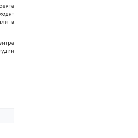
екта
ходят
или в
ентра
тудии