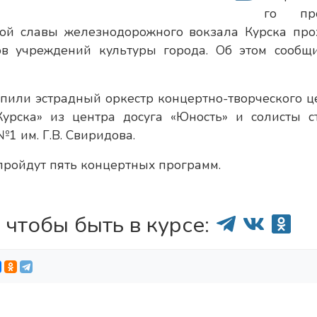
го про
кой славы железнодорожного вокзала Курска про
ов учреждений культуры города. Об этом сообщ
упили эстрадный оркестр концертно-творческого ц
Курска» из центра досуга «Юность» и солисты с
1 им. Г.В. Свиридова.
 пройдут пять концертных программ.
 чтобы быть в курсе: