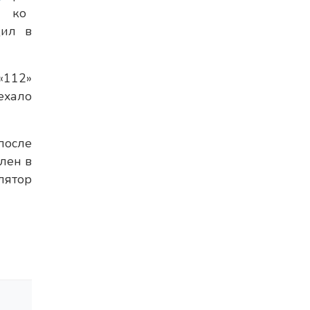
ко
щил в
«112»
ехало
после
лен в
лятор