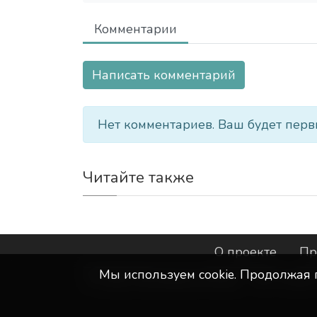
Комментарии
Написать комментарий
Нет комментариев. Ваш будет перв
Читайте также
О проекте
Пр
Мы используем сookie. Продолжая 
©
ООО "Интернет-Курск"
- Все прав