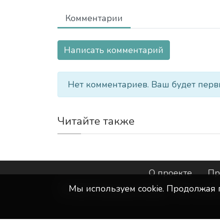
Комментарии
Написать комментарий
Нет комментариев. Ваш будет перв
Читайте также
О проекте
Пр
Мы используем сookie. Продолжая 
©
ООО "Интернет-Курск"
- Все прав