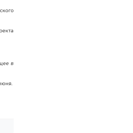
ского
оекта
ущее в
июня.