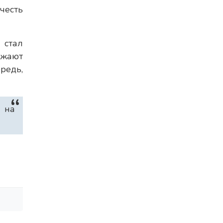
честь
 стал
зжают
редь,
 на