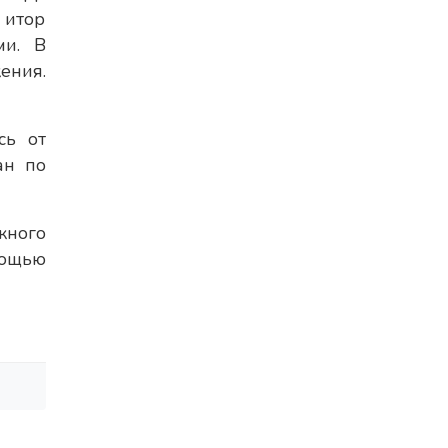
итор
ми. В
ения.
сь от
ан по
жного
мощью