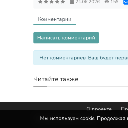
24.06.2026
159
Комментарии
Написать комментарий
Нет комментариев. Ваш будет перв
Читайте также
О проекте
Пр
Мы используем сookie. Продолжая 
©
ООО "Интернет-Курск"
- Все прав