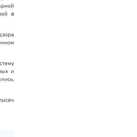
арной
ной в
дзора
ичном
стему
вых и
лись,
тысяч