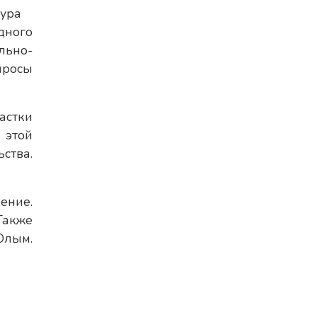
ура
ного
льно-
просы
астки
 этой
ства.
ение.
Также
Олым.