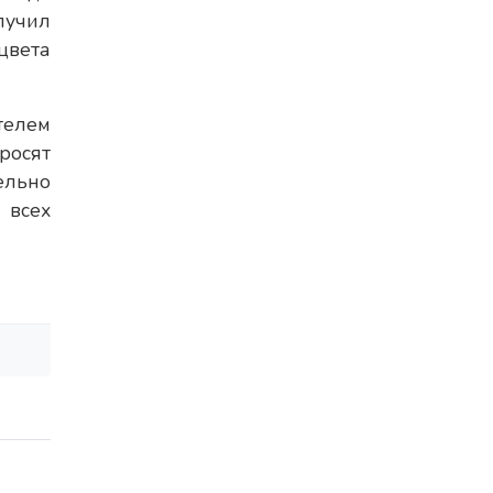
лучил
цвета
телем
росят
ельно
 всех