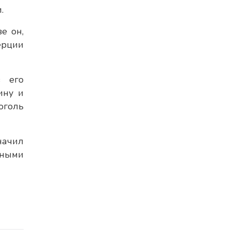
.
е он,
ерции
в его
ину и
оголь
начил
тными