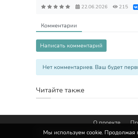
22.06.2026
215
Комментарии
Написать комментарий
Нет комментариев. Ваш будет перв
Читайте также
О проекте
Пр
Мы используем сookie. Продолжая 
©
ООО "Интернет-Курск"
- Все прав