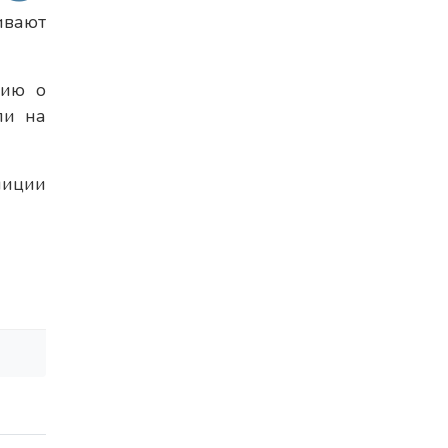
ивают
цию о
ли на
лиции