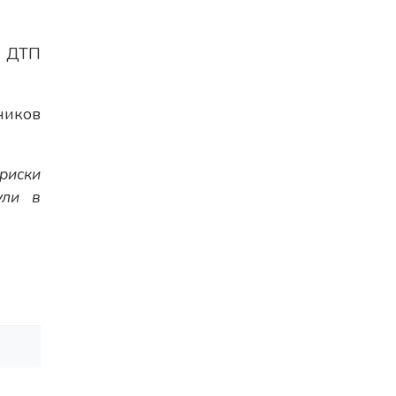
в ДТП
ников
риски
ули в