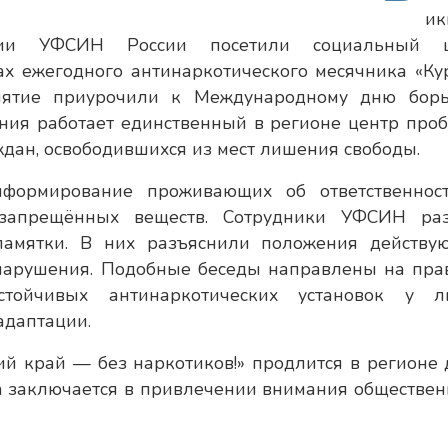
ик
екции УФСИН России посетили социальный 
ах ежегодного антинаркотического месячника «Ку
риятие приурочили к Международному дню бор
ния работает единственный в регионе центр проб
дан, освободившихся из мест лишения свободы.
нформирование проживающих об ответственнос
 запрещённых веществ. Сотрудники УФСИН ра
амятки. В них разъяснили положения действу
 нарушения. Подобные беседы направлены на пра
тойчивых антинаркотических установок у л
адаптации.
й край — без наркотиков!» продлится в регионе 
а заключается в привлечении внимания обществен