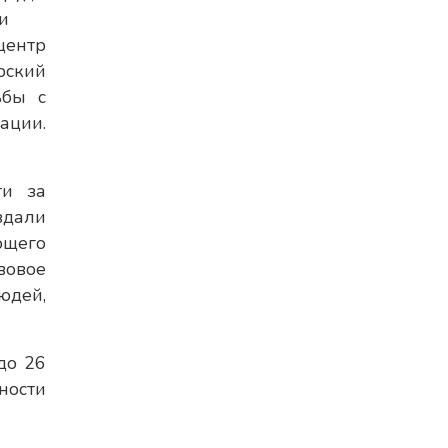
и
центр
рский
ьбы с
ации.
ти за
здали
ющего
вовое
юдей,
до 26
ности