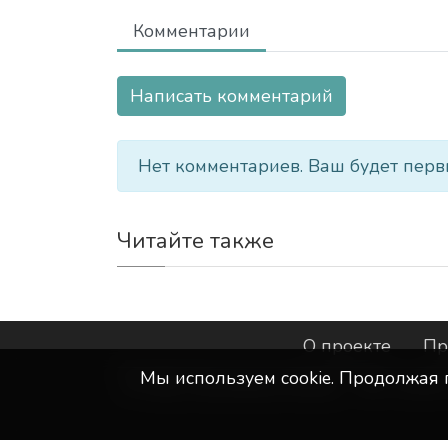
Комментарии
Написать комментарий
Нет комментариев. Ваш будет перв
Читайте также
О проекте
Пр
Мы используем сookie. Продолжая 
©
ООО "Интернет-Курск"
- Все прав