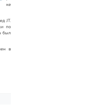
ке
д JT.
ки по
а был
лен в