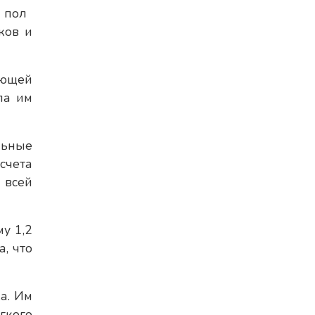
пол
ков и
ующей
ла им
льные
счета
 всей
у 1,2
, что
а. Им
гкого