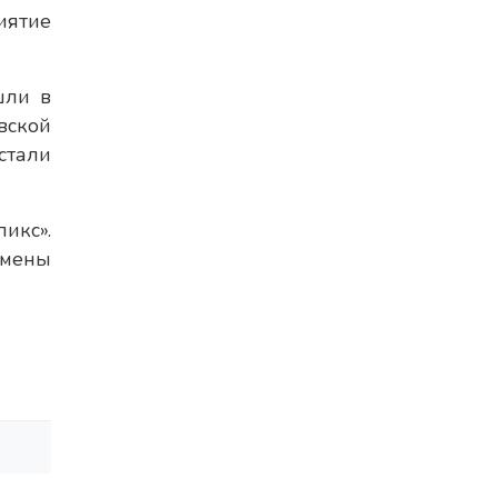
иятие
шли в
вской
стали
икс».
смены