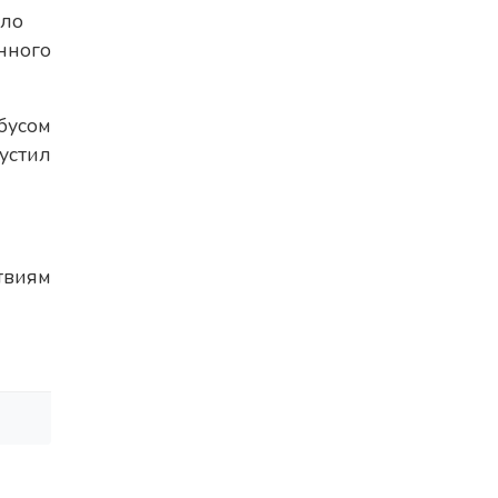
оло
нного
бусом
устил
твиям